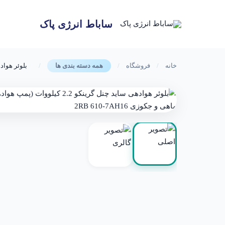
رش
ه
ساباط انرژی پاک
حتوا
خانه
/
فروشگاه
/
/
بلوئر هوادهی ساید چنل گرینکو 2.2 کی
همه دسته بندی ها