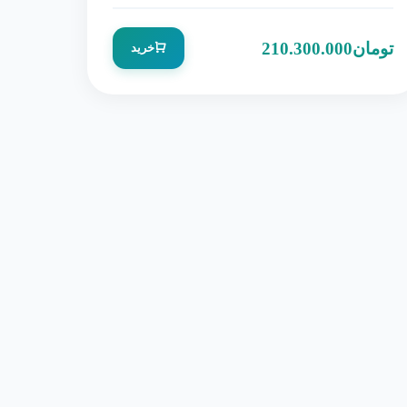
ماهی و جکوزی 2RB910-7AH37
تومان
210.300.000
خرید