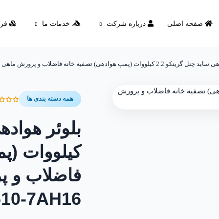
صفحه اصلی
درباره شرکت
خدمات ما
فرو
لووات (پمپ هوادهی) تصفیه خانه فاضلاب و پرورش ماهی و جکوزی 2RB 610-7AH16
همه دسته بندی ها
کیلووات (پم
فاضلاب و پ
610-7AH16