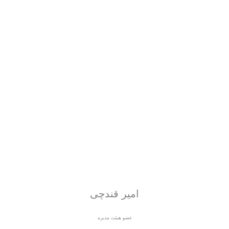
امیر قندچی
عضو هیئت مدیره