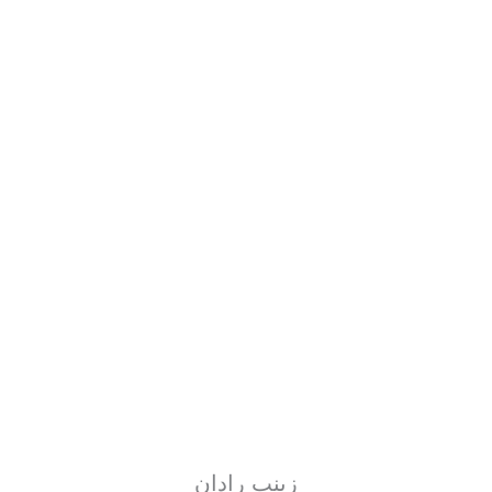
زینب رادان