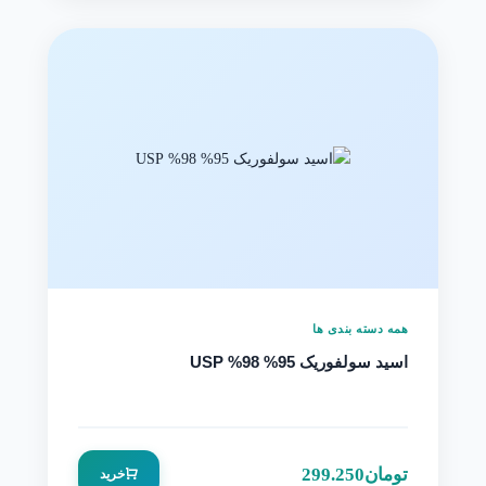
همه دسته بندی ها
اسید سولفوریک 95% 98% USP
تومان
299.250
خرید