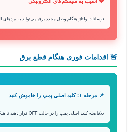
💔 آسیب به سیستم‌های الکترونیکی
نوسانات ولتاژ هنگام وصل مجدد برق می‌تواند به بردهای ا
🚨 اقدامات فوری هنگام قطع برق
📌 مرحله ۱: کلید اصلی پمپ را خاموش کنید
بلافاصله کلید اصلی پمپ را در حالت OFF قرار دهید تا هنگام وصل مجدد برق، پمپ به صورت ناگهانی روشن نشود.