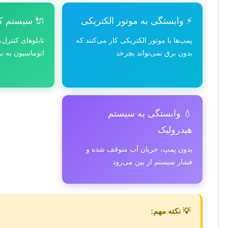
⚡ وابستگی به موتور الکتریکی
🔌 سیستم کن
پمپ‌ها با موتور الکتریکی کار می‌کنند که
تابلوهای کنترل
بدون برق نمی‌تواند بچرخد
اتوماسیون به بر
💧 وابستگی به سیستم
هیدرولیک
بدون پمپ، جریان آب متوقف شده و
فشار سیستم از بین می‌رود
💡 نکته مهم: