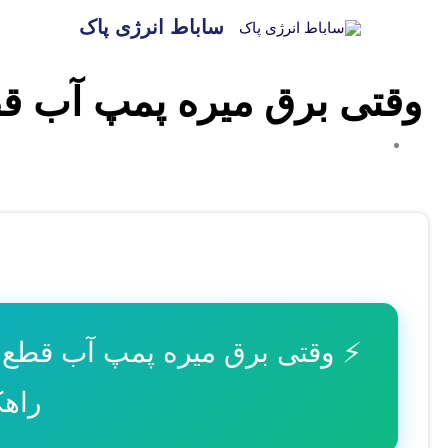
رش
ساباط انرژی پاک
ه
حتوا
وقتی برق میره پمپ آب قطع میش
راهک