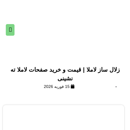
رش
فهرس
ه
اصلی
حتوا
زلال ساز لاملا | قیمت و خرید صفحات لاملا ته
نشینی
15 فوریه 2026